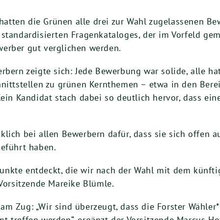
atten die Grünen alle drei zur Wahl zugelassenen Be
standardisierten Fragenkataloges, der im Vorfeld gem
erber gut verglichen werden.
erbern zeigte sich: Jede Bewerbung war solide, alle 
nittstellen zu grünen Kernthemen – etwa in den Berei
 Kein Kandidat stach dabei so deutlich hervor, dass 
lich bei allen Bewerbern dafür, dass sie sich offen a
geführt haben.
nkte entdeckt, die wir nach der Wahl mit dem künfti
 Vorsitzende Mareike Blümle.
am Zug: „Wir sind überzeugt, dass die Forster Wähler
t treffen werden“, ergänzt der Vorsitzende Marcus Ho