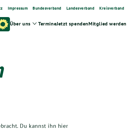
tz
Impressum
Bundesverband
Landesverband
Kreisverband
Über uns
Termine
Jetzt spenden
Mitglied werden
Zeige
Untermenü
n
bracht. Du kannst ihn hier