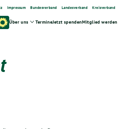
tz
Impressum
Bundesverband
Landesverband
Kreisverband
Über uns
Termine
Jetzt spenden
Mitglied werden
Zeige
Untermenü
t