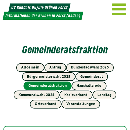
Weiter
OV Bündnis 90/Die Grünen Forst
zum
Informationen der Grünen in Forst (Baden)
Inhalt
Gemeinderatsfraktion
Allgemein
Antrag
Bundestagswahl 2025
Bürgermeisterwahl 2025
Gemeinderat
Gemeinderatsfraktion
Haushaltsrede
Kommunalwahl 2024
Kreisverband
Landtag
Ortsverband
Veranstaltungen