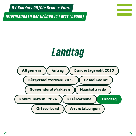
Weiter
OV Bündnis 90/Die Grünen Forst
zum
Informationen der Grünen in Forst (Baden)
Inhalt
Landtag
Allgemein
Antrag
Bundestagswahl 2025
Bürgermeisterwahl 2025
Gemeinderat
Gemeinderatsfraktion
Haushaltsrede
Kommunalwahl 2024
Kreisverband
Landtag
Ortsverband
Veranstaltungen