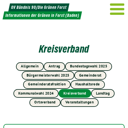
Weiter
OV Bündnis 90/Die Grünen Forst
zum
Informationen der Grünen in Forst (Baden)
Inhalt
Kreisverband
Allgemein
Antrag
Bundestagswahl 2025
Bürgermeisterwahl 2025
Gemeinderat
Gemeinderatsfraktion
Haushaltsrede
Kommunalwahl 2024
Kreisverband
Landtag
Ortsverband
Veranstaltungen